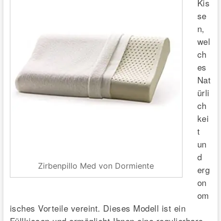
Kis
se
n,
wel
ch
es
Nat
ürli
ch
kei
t
un
d
Zirbenpillo Med von Dormiente
erg
on
om
isches Vorteile vereint. Dieses Modell ist ein
Füllkissen und ermöglicht Ihnen eine regulierbare